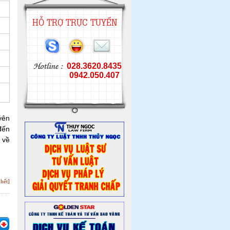
HỖ TRỢ TRỰC TUYẾN
028.3620.8435
0942.050.407
yên
đến
 về
hết]