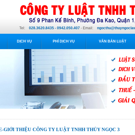
Tel:
028.3620.8435 - 0942.050.407
- Email:
ngocthu@thuyngocla
DỊCH VỤ
PHÍ DỊCH VỤ
VĂN BẢN LUẬT
E-GIỚI THIỆU CÔNG TY LUẬT TNHH THỦY NGỌC 3