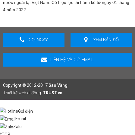
nước ngoài tại Việt Nam. Có hiệu lực thi hành kể từ ngày 01 tháng
4 năm 2022.
GỌI NGAY
XEM BẢN ĐỒ
LIÊN HỆ VÀ GỬI EMAIL
Copyright © 2012-2017
Sao Vàng
Thiết kế web di động:
TRUST.vn
Gọi điện
Email
Zalo
TOP