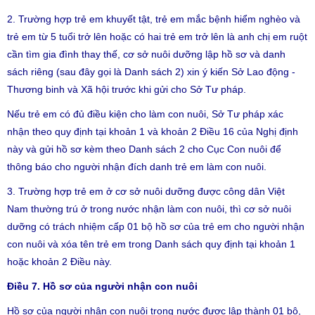
2. Trường hợp trẻ em khuyết tật, trẻ em mắc bệnh hiểm nghèo và
trẻ em từ 5 tuổi trở lên hoặc có hai trẻ em trở lên là anh chị em ruột
cần tìm gia đình thay thế, cơ sở nuôi dưỡng lập hồ sơ và danh
sách riêng (sau đây gọi là Danh sách 2) xin ý kiến Sở Lao động -
Thương binh và Xã hội trước khi gửi cho Sở Tư pháp.
Nếu trẻ em có đủ điều kiện cho làm con nuôi, Sở Tư pháp xác
nhận theo quy định tại khoản 1 và khoản 2 Điều 16 của Nghị định
này và gửi hồ sơ kèm theo Danh sách 2 cho Cục Con nuôi để
thông báo cho người nhận đích danh trẻ em làm con nuôi.
3. Trường hợp trẻ em ở cơ sở nuôi dưỡng được công dân Việt
Nam thường trú ở trong nước nhận làm con nuôi, thì cơ sở nuôi
dưỡng có trách nhiệm cấp 01 bộ hồ sơ của trẻ em cho người nhận
con nuôi và xóa tên trẻ em trong Danh sách quy định tại khoản 1
hoặc khoản 2 Điều này.
Điều 7. Hồ sơ của người nhận con nuôi
Hồ sơ của người nhận con nuôi trong nước được lập thành 01 bộ,