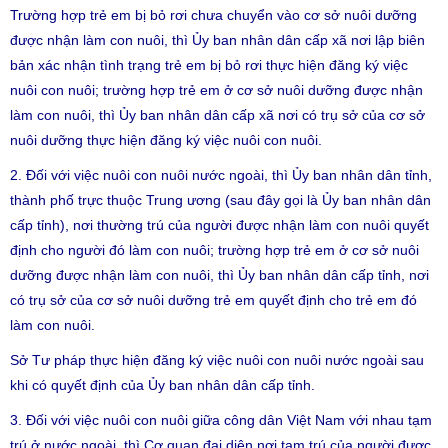
Trường hợp trẻ em bị bỏ rơi chưa chuyển vào cơ sở nuôi dưỡng
được nhận làm con nuôi, thì Ủy ban nhân dân cấp xã nơi lập biên
bản xác nhận tình trạng trẻ em bị bỏ rơi thực hiện đăng ký việc
nuôi con nuôi; trường hợp trẻ em ở cơ sở nuôi dưỡng được nhận
làm con nuôi, thì Ủy ban nhân dân cấp xã nơi có trụ sở của cơ sở
nuôi dưỡng thực hiện đăng ký việc nuôi con nuôi.
2. Đối với việc nuôi con nuôi nước ngoài, thì Ủy ban nhân dân tỉnh,
thành phố trực thuộc Trung ương (sau đây gọi là Ủy ban nhân dân
cấp tỉnh), nơi thường trú của người được nhận làm con nuôi quyết
định cho người đó làm con nuôi; trường hợp trẻ em ở cơ sở nuôi
dưỡng được nhận làm con nuôi, thì Ủy ban nhân dân cấp tỉnh, nơi
có trụ sở của cơ sở nuôi dưỡng trẻ em quyết định cho trẻ em đó
làm con nuôi.
Sở Tư pháp thực hiện đăng ký việc nuôi con nuôi nước ngoài sau
khi có quyết định của Ủy ban nhân dân cấp tỉnh.
3. Đối với việc nuôi con nuôi giữa công dân Việt Nam với nhau tạm
trú ở nước ngoài, thì Cơ quan đại diện nơi tạm trú của người được