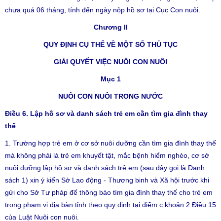
chưa quá 06 tháng, tính đến ngày nộp hồ sơ tại Cục Con nuôi.
Chương II
QUY ĐỊNH CỤ THỂ VỀ MỘT SỐ THỦ TỤC
GIẢI QUYẾT VIỆC NUÔI CON NUÔI
Mục 1
NUÔI CON NUÔI TRONG NƯỚC
Điều 6. Lập hồ sơ và danh sách trẻ em cần tìm gia đình thay
thế
1. Trường hợp trẻ em ở cơ sở nuôi dưỡng cần tìm gia đình thay thế
mà không phải là trẻ em khuyết tật, mắc bệnh hiểm nghèo, cơ sở
nuôi dưỡng lập hồ sơ và danh sách trẻ em (sau đây gọi là Danh
sách 1) xin ý kiến Sở Lao động - Thương binh và Xã hội trước khi
gửi cho Sở Tư pháp để thông báo tìm gia đình thay thế cho trẻ em
trong phạm vi địa bàn tỉnh theo quy định tại điểm c khoản 2 Điều 15
của Luật Nuôi con nuôi.