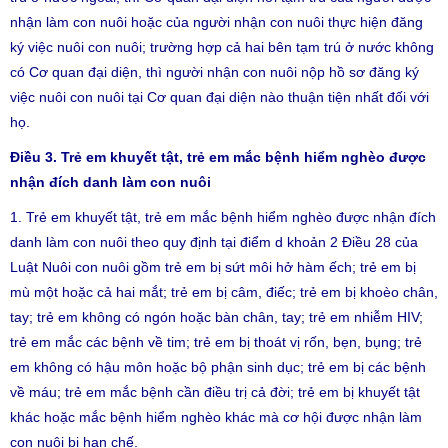
nhận làm con nuôi hoặc của người nhận con nuôi thực hiện đăng
ký việc nuôi con nuôi; trường hợp cả hai bên tạm trú ở nước không
có Cơ quan đại diện, thì người nhận con nuôi nộp hồ sơ đăng ký
việc nuôi con nuôi tại Cơ quan đại diện nào thuận tiện nhất đối với
họ.
Điều 3. Trẻ em khuyết tật, trẻ em mắc bệnh hiểm nghèo được
nhận đích danh làm con nuôi
1. Trẻ em khuyết tật, trẻ em mắc bệnh hiểm nghèo được nhận đích
danh làm con nuôi theo quy định tại điểm d khoản 2 Điều 28 của
Luật Nuôi con nuôi gồm trẻ em bị sứt môi hở hàm ếch; trẻ em bị
mù một hoặc cả hai mắt; trẻ em bị câm, điếc; trẻ em bị khoèo chân,
tay; trẻ em không có ngón hoặc bàn chân, tay; trẻ em nhiễm HIV;
trẻ em mắc các bệnh về tim; trẻ em bị thoát vị rốn, bẹn, bụng; trẻ
em không có hậu môn hoặc bộ phận sinh dục; trẻ em bị các bệnh
về máu; trẻ em mắc bệnh cần điều trị cả đời; trẻ em bị khuyết tật
khác hoặc mắc bệnh hiểm nghèo khác mà cơ hội được nhận làm
con nuôi bị hạn chế.