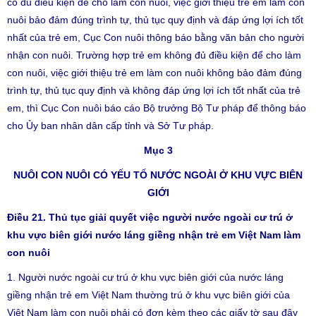
có đủ điều kiện để cho làm con nuôi, việc giới thiệu trẻ em làm con
nuôi bảo đảm đúng trình tự, thủ tục quy định và đáp ứng lợi ích tốt
nhất của trẻ em, Cục Con nuôi thông báo bằng văn bản cho người
nhận con nuôi. Trường hợp trẻ em không đủ điều kiện để cho làm
con nuôi, việc giới thiệu trẻ em làm con nuôi không bảo đảm đúng
trình tự, thủ tục quy định và không đáp ứng lợi ích tốt nhất của trẻ
em, thì Cục Con nuôi báo cáo Bộ trưởng Bộ Tư pháp để thông báo
cho Ủy ban nhân dân cấp tỉnh và Sở Tư pháp.
Mục 3
NUÔI CON NUÔI CÓ YẾU TỐ NƯỚC NGOÀI Ở KHU VỰC BIÊN
GIỚI
Điều 21. Thủ tục giải quyết việc người nước ngoài cư trú ở
khu vực biên giới nước láng giềng nhận trẻ em Việt Nam làm
con nuôi
1. Người nước ngoài cư trú ở khu vực biên giới của nước láng
giềng nhận trẻ em Việt Nam thường trú ở khu vực biên giới của
Việt Nam làm con nuôi phải có đơn kèm theo các giấy tờ sau đây