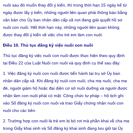
nuôi sau đó muốn thay đổi ý kiến, thì trong thời hạn 15 ngày kể từ
ngày được lấy ý kiến, những người liên quan phải thông báo bằng
văn bản cho Ủy ban nhân dân cấp xã nơi đang giải quyết hồ sơ
nuôi con nuôi. Hết thời hạn này, những người liên quan không
được thay đổi ý kiến về việc cho trẻ em làm con nuôi.
Điều 10. Thủ tục đăng ký việc nuôi con nuôi
Thủ tục đăng ký việc nuôi con nuôi được thực hiện theo quy định
tại Điều 22 của Luật Nuôi con nuôi và quy định cụ thể sau đây:
1. Việc đăng ký nuôi con nuôi được tiến hành tại trụ sở Ủy ban
nhân dân cấp xã. Khi đăng ký nuôi con nuôi, cha mẹ nuôi, cha mẹ
đẻ, người giám hộ hoặc đại diện cơ sở nuôi dưỡng và người được
nhận làm con nuôi phải có mặt. Công chức tư pháp – hộ tịch ghi
vào Sổ đăng ký nuôi con nuôi và trao Giấy chứng nhận nuôi con
nuôi cho các bên.
2. Trường hợp con nuôi là trẻ em bị bỏ rơi mà phần khai về cha mẹ
trong Giấy khai sinh và Sổ đăng ký khai sinh đang lưu giữ tại Ủy