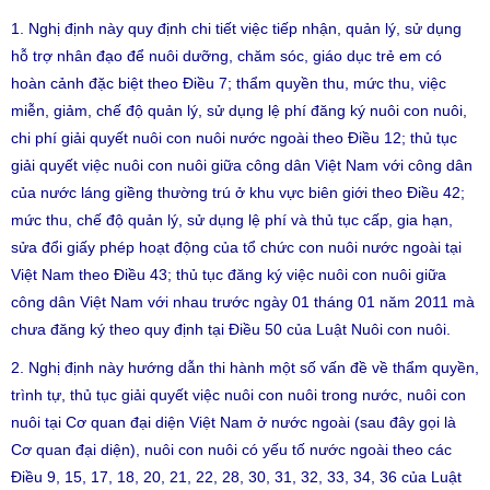
1. Nghị định này quy định chi tiết việc tiếp nhận, quản lý, sử dụng
hỗ trợ nhân đạo để nuôi dưỡng, chăm sóc, giáo dục trẻ em có
hoàn cảnh đặc biệt theo Điều 7; thẩm quyền thu, mức thu, việc
miễn, giảm, chế độ quản lý, sử dụng lệ phí đăng ký nuôi con nuôi,
chi phí giải quyết nuôi con nuôi nước ngoài theo Điều 12; thủ tục
giải quyết việc nuôi con nuôi giữa công dân Việt Nam với công dân
của nước láng giềng thường trú ở khu vực biên giới theo Điều 42;
mức thu, chế độ quản lý, sử dụng lệ phí và thủ tục cấp, gia hạn,
sửa đổi giấy phép hoạt động của tổ chức con nuôi nước ngoài tại
Việt Nam theo Điều 43; thủ tục đăng ký việc nuôi con nuôi giữa
công dân Việt Nam với nhau trước ngày 01 tháng 01 năm 2011 mà
chưa đăng ký theo quy định tại Điều 50 của Luật Nuôi con nuôi.
2. Nghị định này hướng dẫn thi hành một số vấn đề về thẩm quyền,
trình tự, thủ tục giải quyết việc nuôi con nuôi trong nước, nuôi con
nuôi tại Cơ quan đại diện Việt Nam ở nước ngoài (sau đây gọi là
Cơ quan đại diện), nuôi con nuôi có yếu tố nước ngoài theo các
Điều 9, 15, 17, 18, 20, 21, 22, 28, 30, 31, 32, 33, 34, 36 của Luật